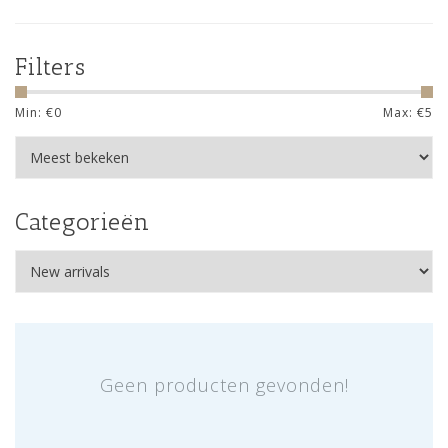
Filters
Min: €
0
Max: €
5
Categorieën
Geen producten gevonden!