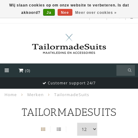
Wij slaan cookies op om onze website te verbeteren. Is dat
akkoord?
Ja
Nee
Meer over cookies »
EUR
(0)
Customer support 24/7
Home
Merken
TailormadeSuits
TAILORMADESUITS