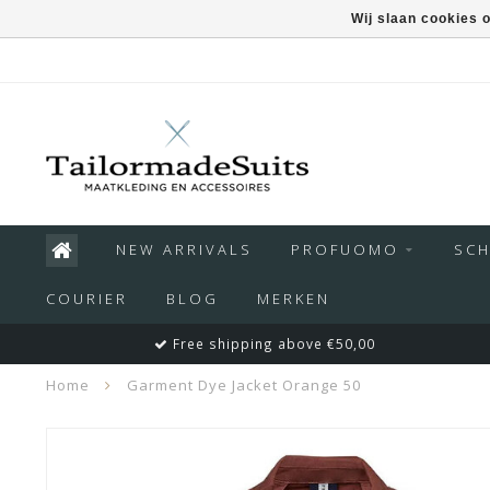
Wij slaan cookies 
NEW ARRIVALS
PROFUOMO
SC
COURIER
BLOG
MERKEN
Free shipping above €50,00
Home
Garment Dye Jacket Orange 50