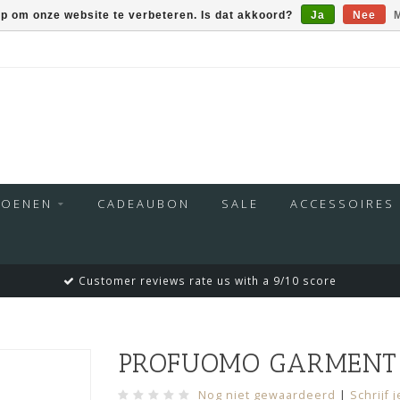
op om onze website te verbeteren. Is dat akkoord?
Ja
Nee
M
HOENEN
CADEAUBON
SALE
ACCESSOIRES
Customer reviews rate us with a 9/10 score
PROFUOMO GARMENT 
Nog niet gewaardeerd
|
Schrijf 