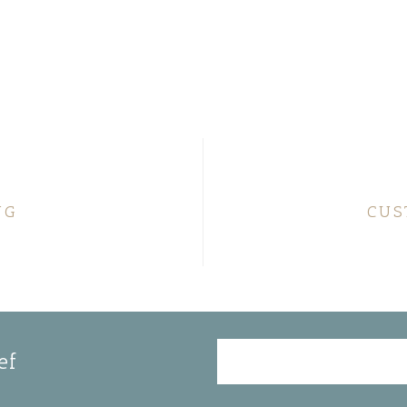
NG
CUS
ef