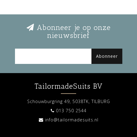
Abonneer je op onze
nieuwsbrief
Abonneer
TailormadeSuits BV
Schouwburgring 49, 5038TK, TILBURG
013 750 2544
info@tailormadesuits.nl