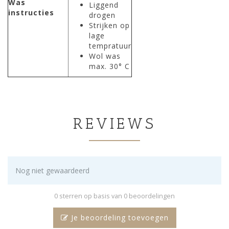
Was
Liggend
instructies
drogen
Strijken op
lage
tempratuur
Wol was
max. 30° C
REVIEWS
Nog niet gewaardeerd
0 sterren op basis van 0 beoordelingen
Je beoordeling toevoegen