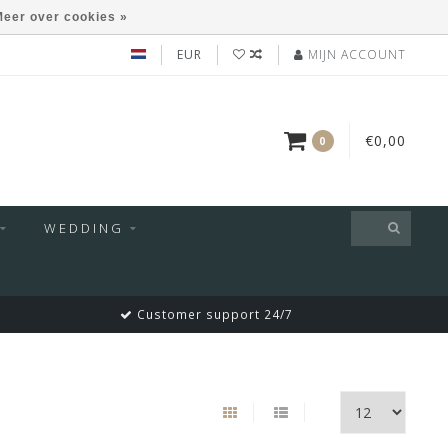
eer over cookies »
EUR
MIJN ACCOUNT
€0,00
0
WEDDING
Customer support 24/7