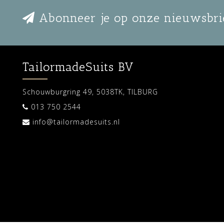
Abonneer je op onze nieuwsbri
TailormadeSuits BV
Schouwburgring 49, 5038TK, TILBURG
013 750 2544
info@tailormadesuits.nl