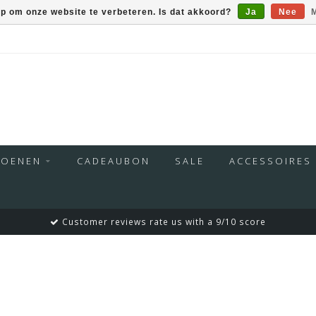
op om onze website te verbeteren. Is dat akkoord?
Ja
Nee
M
HOENEN
CADEAUBON
SALE
ACCESSOIRES
Customer reviews rate us with a 9/10 score