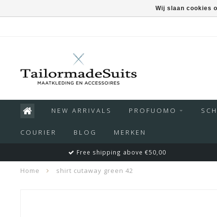
Wij slaan cookies 
NEW ARRIVALS
PROFUOMO
SC
COURIER
BLOG
MERKEN
Free shipping above €50,00
Home
shirt cutaway green 42