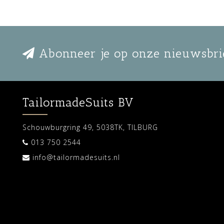
Abonneer je op onze nieuwsbri
TailormadeSuits BV
Schouwburgring 49, 5038TK, TILBURG
013 750 2544
info@tailormadesuits.nl