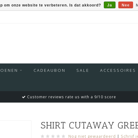
op om onze website te verbeteren. Is dat akkoord?
Ja
Nee
M
HOENEN
CADEAUBON
SALE
ACCESSOIRES
Customer reviews rate us with a 9/10 score
SHIRT CUTAWAY GRE
Nog niet gewaardeerd
|
Schrijf 