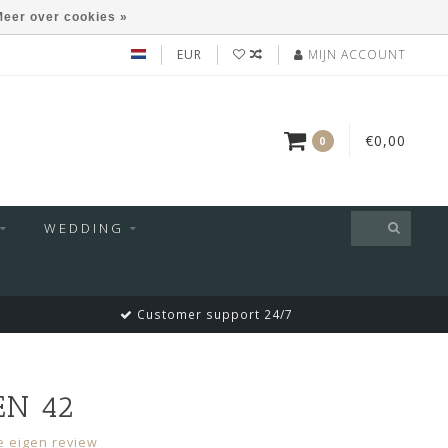
eer over cookies »
EUR
MIJN ACCOUNT
€0,00
0
WEDDING
Customer support 24/7
EN 42
je eigen review