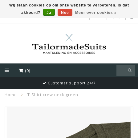
Wij slaan cookies op om onze website te verbeteren. Is dat
akkoord?
Ja
Nee
Meer over cookies »
EUR
(0)
Customer support 24/7
Home
T-Shirt crew neck green